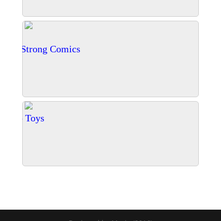
Mark Strong Comics
18)
Timpo Toys
1494)